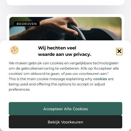
BEDRIJVEN
Wij hechten veel
waarde aan uw privacy.
We maken gebruik van cookies en vergelijkbare technologieën
om de gebruikerservaring te verbeteren. Klik op 'Accepteer alle
cookies' om akkoord te gaan, of pas uw voorkeuren aan."
Op zoek naar een rijschool in Eindhoven?
This is the main cookie message explaining why
cookies
are
being used and offering the options to accept or adjust
Nu het hoogtepunt van de coronacrisis achter ons ligt,
preferences.
zijn veel rijscholen weer begonnen met lessen. Ben jij
in 2020 of 2021 18 jaar geworden? ...
Accepteer Alle Cookies
Bekijk Voorkeuren