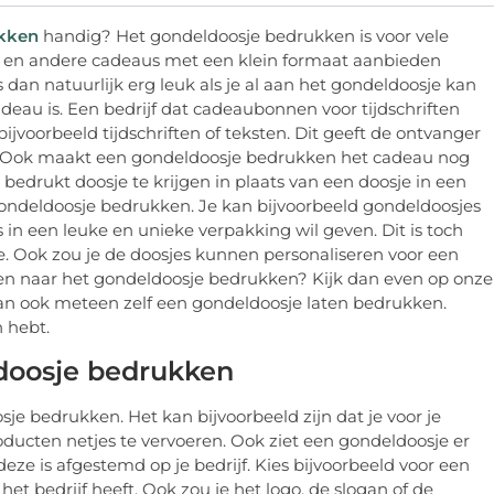
ukken
handig? Het gondeldoosje bedrukken is voor vele
rds en andere cadeaus met een klein formaat aanbieden
dan natuurlijk erg leuk als je al aan het gondeldoosje kan
adeau is. Een bedrijf dat cadeaubonnen voor tijdschriften
voorbeeld tijdschriften of teksten. Dit geeft de ontvanger
u. Ook maakt een gondeldoosje bedrukken het cadeau nog
jk bedrukt doosje te krijgen in plaats van een doosje in een
ondeldoosje bedrukken. Je kan bijvoorbeeld gondeldoosjes
in een leuke en unieke verpakking wil geven. Dit is toch
e. Ook zou je de doosjes kunnen personaliseren voor een
den naar het gondeldoosje bedrukken? Kijk dan even op onze
dan ook meteen zelf een gondeldoosje laten bedrukken.
 hebt.
doosje bedrukken
e bedrukken. Het kan bijvoorbeeld zijn dat je voor je
ucten netjes te vervoeren. Ook ziet een gondeldoosje er
 deze is afgestemd op je bedrijf. Kies bijvoorbeeld voor een
het bedrijf heeft. Ook zou je het logo, de slogan of de