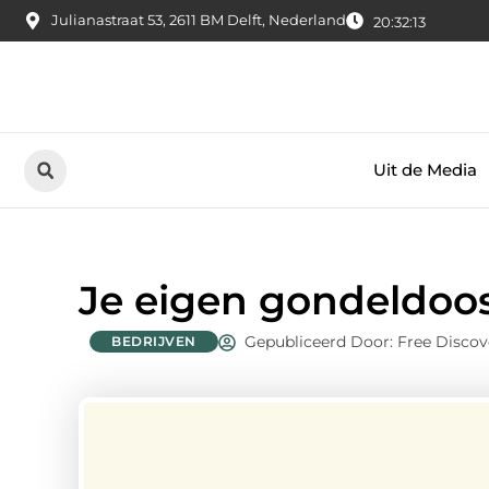
Julianastraat 53, 2611 BM Delft, Nederland
20:32:14
Uit de Media
Je eigen gondeldoo
Gepubliceerd Door: Free Discov
BEDRIJVEN