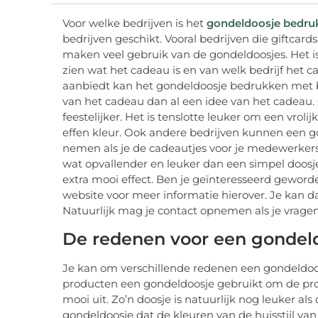
Voor welke bedrijven is het
gondeldoosje bedr
bedrijven geschikt. Vooral bedrijven die giftca
maken veel gebruik van de gondeldoosjes. Het is 
zien wat het cadeau is en van welk bedrijf het c
aanbiedt kan het gondeldoosje bedrukken met bij
van het cadeau dan al een idee van het cadea
feestelijker. Het is tenslotte leuker om een vroli
effen kleur. Ook andere bedrijven kunnen een g
nemen als je de cadeautjes voor je medewerkers 
wat opvallender en leuker dan een simpel doosj
extra mooi effect. Ben je geïnteresseerd gewor
website voor meer informatie hierover. Je kan 
Natuurlijk mag je contact opnemen als je vragen
De redenen voor een gondel
Je kan om verschillende redenen een gondeldoosj
producten een gondeldoosje gebruikt om de prod
mooi uit. Zo’n doosje is natuurlijk nog leuker als
gondeldoosje dat de kleuren van de huisstijl van 