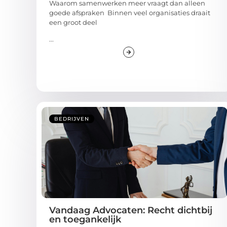
Waarom samenwerken meer vraagt dan alleen
goede afspraken Binnen veel organisaties draait
een groot deel
...
BEDRIJVEN
Vandaag Advocaten: Recht dichtbij
en toegankelijk