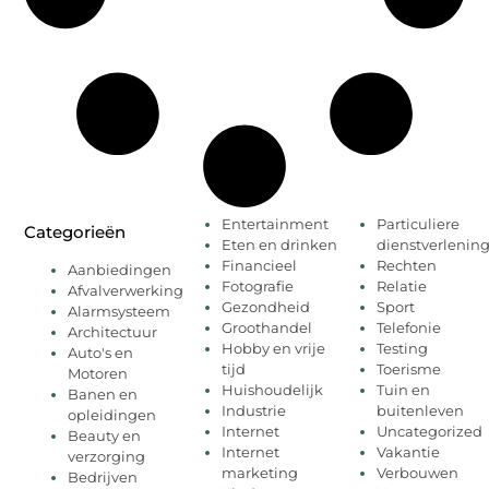
Entertainment
Particuliere
Categorieën
Eten en drinken
dienstverlenin
Financieel
Rechten
Aanbiedingen
Fotografie
Relatie
Afvalverwerking
Gezondheid
Sport
Alarmsysteem
Groothandel
Telefonie
Architectuur
Hobby en vrije
Testing
Auto's en
tijd
Toerisme
Motoren
Huishoudelijk
Tuin en
Banen en
Industrie
buitenleven
opleidingen
Internet
Uncategorized
Beauty en
Internet
Vakantie
verzorging
marketing
Verbouwen
Bedrijven