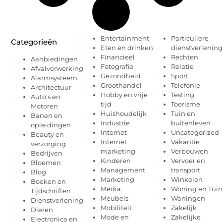
Entertainment
Particuliere
Categorieën
Eten en drinken
dienstverlenin
Financieel
Rechten
Aanbiedingen
Fotografie
Relatie
Afvalverwerking
Gezondheid
Sport
Alarmsysteem
Groothandel
Telefonie
Architectuur
Hobby en vrije
Testing
Auto's en
tijd
Toerisme
Motoren
Huishoudelijk
Tuin en
Banen en
Industrie
buitenleven
opleidingen
Internet
Uncategorized
Beauty en
Internet
Vakantie
verzorging
marketing
Verbouwen
Bedrijven
Kinderen
Vervoer en
Bloemen
Management
transport
Blog
Marketing
Winkelen
Boeken en
Media
Woning en Tui
Tijdschriften
Meubels
Woningen
Dienstverlening
Mobiliteit
Zakelijk
Dieren
Mode en
Zakelijke
Electronica en