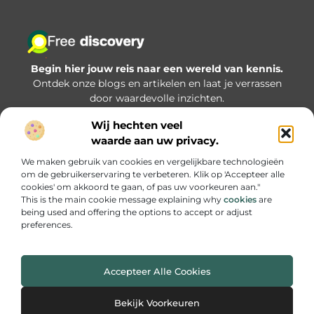
Begin hier jouw reis naar een wereld van kennis.
Ontdek onze blogs en artikelen en laat je verrassen
door waardevolle inzichten.
Wij hechten veel
Bericht categorie
waarde aan uw privacy.
We maken gebruik van cookies en vergelijkbare technologieën
om de gebruikerservaring te verbeteren. Klik op 'Accepteer alle
Onze informatie
cookies' om akkoord te gaan, of pas uw voorkeuren aan."
This is the main cookie message explaining why
cookies
are
Goede backlinks kopen: hoe zorg je dat je investering écht iets oplevert?
being used and offering the options to accept or adjust
preferences.
Accepteer Alle Cookies
Website index
Cookiebeleid (EU)
@2025 www.freediscovery.nl All Right Reserved.
Bekijk Voorkeuren