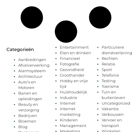
Entertainment
Particuliere
Categorieën
Eten en drinken
dienstverlenin
Financieel
Rechten
Aanbiedingen
Fotografie
Relatie
Afvalverwerking
Gezondheid
Sport
Alarmsysteem
Groothandel
Telefonie
Architectuur
Hobby en vrije
Testing
Auto's en
tijd
Toerisme
Motoren
Huishoudelijk
Tuin en
Banen en
Industrie
buitenleven
opleidingen
Internet
Uncategorized
Beauty en
Internet
Vakantie
verzorging
marketing
Verbouwen
Bedrijven
Kinderen
Vervoer en
Bloemen
Management
transport
Blog
Marketing
Winkelen