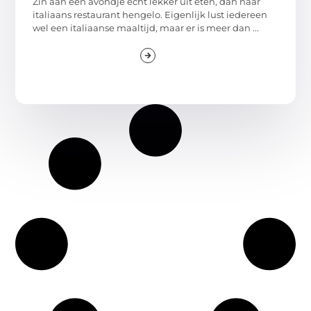
Zin aan een avondje echt lekker uit eten, dan naar
italiaans restaurant hengelo. Eigenlijk lust iedereen
wel een italiaanse maaltijd, maar er is meer dan ...