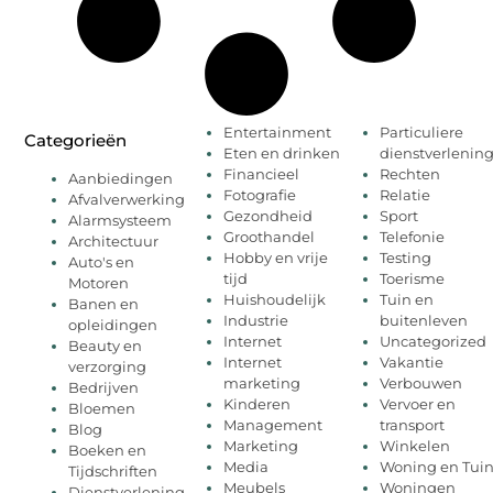
Entertainment
Particuliere
Categorieën
Eten en drinken
dienstverlenin
Financieel
Rechten
Aanbiedingen
Fotografie
Relatie
Afvalverwerking
Gezondheid
Sport
Alarmsysteem
Groothandel
Telefonie
Architectuur
Hobby en vrije
Testing
Auto's en
tijd
Toerisme
Motoren
Huishoudelijk
Tuin en
Banen en
Industrie
buitenleven
opleidingen
Internet
Uncategorized
Beauty en
Internet
Vakantie
verzorging
marketing
Verbouwen
Bedrijven
Kinderen
Vervoer en
Bloemen
Management
transport
Blog
Marketing
Winkelen
Boeken en
Media
Woning en Tui
Tijdschriften
Meubels
Woningen
Dienstverlening