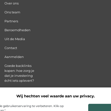
Over ons
Ons team
Partners
Beroemdheden
Uit de Media
Contact
Aanmelden
Goede backlinks
kopen: hoe zorg je
dat je investering
écht iets oplevert?
Hoe kan ik geld
verdienen met mijn
Wij hechten veel waarde aan uw privacy.
website?
 gebruikerservaring te verbeteren. Klik op
an."