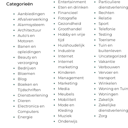
Entertainment
Particuliere
Categorieën
Eten en drinken
dienstverlenin
Financieel
Rechten
Aanbiedingen
Fotografie
Relatie
Afvalverwerking
Gezondheid
Sport
Alarmsysteem
Groothandel
Telefonie
Architectuur
Hobby en vrije
Testing
Auto's en
tijd
Toerisme
Motoren
Huishoudelijk
Tuin en
Banen en
Industrie
buitenleven
opleidingen
Internet
Uncategorized
Beauty en
Internet
Vakantie
verzorging
marketing
Verbouwen
Bedrijven
Kinderen
Vervoer en
Bloemen
Management
transport
Blog
Marketing
Winkelen
Boeken en
Media
Woning en Tui
Tijdschriften
Meubels
Woningen
Dienstverlening
Mobiliteit
Zakelijk
Dieren
Mode en
Zakelijke
Electronica en
Kleding
dienstverlenin
Computers
Muziek
Zorg
Energie
Onderwijs