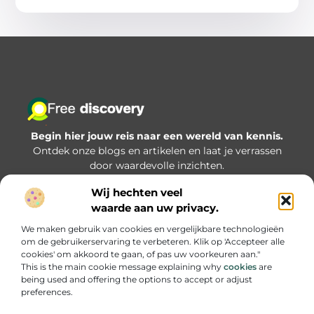
Begin hier jouw reis naar een wereld van kennis.
Ontdek onze blogs en artikelen en laat je verrassen
door waardevolle inzichten.
Wij hechten veel
Bericht categorie
waarde aan uw privacy.
We maken gebruik van cookies en vergelijkbare technologieën
om de gebruikerservaring te verbeteren. Klik op 'Accepteer alle
Onze informatie
cookies' om akkoord te gaan, of pas uw voorkeuren aan."
This is the main cookie message explaining why
cookies
are
Goede backlinks kopen: hoe zorg je dat je investering écht iets oplevert?
being used and offering the options to accept or adjust
preferences.