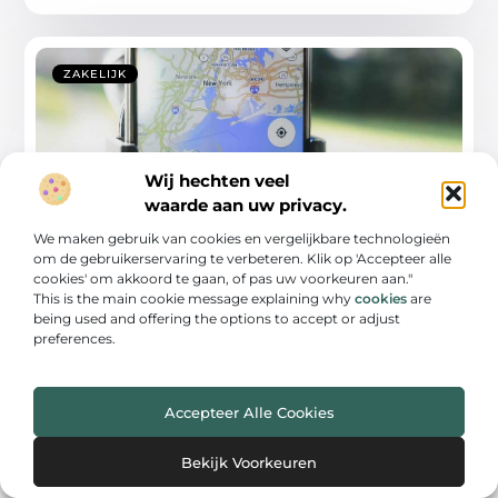
ZAKELIJK
Wij hechten veel
waarde aan uw privacy.
We maken gebruik van cookies en vergelijkbare technologieën
om de gebruikerservaring te verbeteren. Klik op 'Accepteer alle
De Voordelen van Rittenregistratie, GPS
cookies' om akkoord te gaan, of pas uw voorkeuren aan."
Trackers en Kilometerregistratie voor
This is the main cookie message explaining why
cookies
are
Zakelijke Rijders
being used and offering the options to accept or adjust
preferences.
Rittenregistratie voor Bedrijven Rittenregistratie is
een cruciaal aspect voor bedrijven die afhankelijk zijn
van wagenparken
Accepteer Alle Cookies
...
Bekijk Voorkeuren