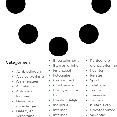
Entertainment
Particuliere
Categorieën
Eten en drinken
dienstverlenin
Financieel
Rechten
Aanbiedingen
Fotografie
Relatie
Afvalverwerking
Gezondheid
Sport
Alarmsysteem
Groothandel
Telefonie
Architectuur
Hobby en vrije
Testing
Auto's en
tijd
Toerisme
Motoren
Huishoudelijk
Tuin en
Banen en
Industrie
buitenleven
opleidingen
Internet
Uncategorized
Beauty en
Internet
Vakantie
verzorging