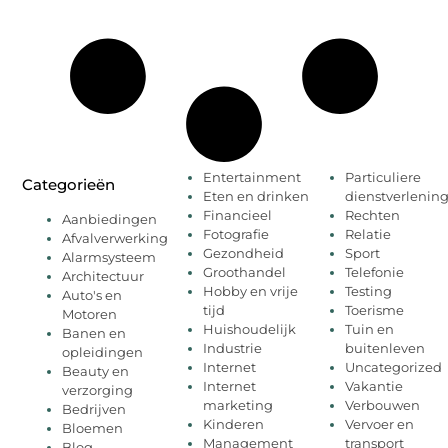
Entertainment
Particuliere
Categorieën
Eten en drinken
dienstverlenin
Financieel
Rechten
Aanbiedingen
Fotografie
Relatie
Afvalverwerking
Gezondheid
Sport
Alarmsysteem
Groothandel
Telefonie
Architectuur
Hobby en vrije
Testing
Auto's en
tijd
Toerisme
Motoren
Huishoudelijk
Tuin en
Banen en
Industrie
buitenleven
opleidingen
Internet
Uncategorized
Beauty en
Internet
Vakantie
verzorging
marketing
Verbouwen
Bedrijven
Kinderen
Vervoer en
Bloemen
Management
transport
Blog