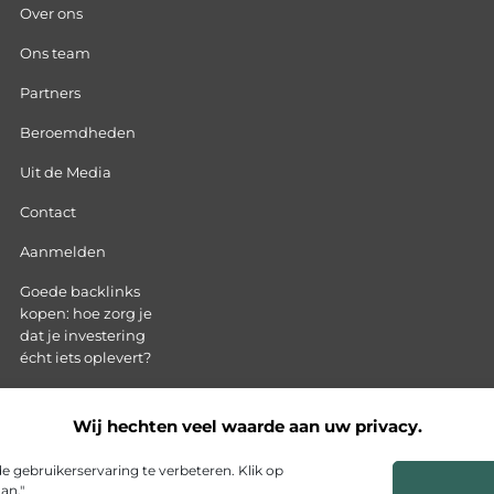
Over ons
Ons team
Partners
Beroemdheden
Uit de Media
Contact
Aanmelden
Goede backlinks
kopen: hoe zorg je
dat je investering
écht iets oplevert?
Hoe kan ik geld
verdienen met mijn
Wij hechten veel waarde aan uw privacy.
website?
 gebruikerservaring te verbeteren. Klik op
an."