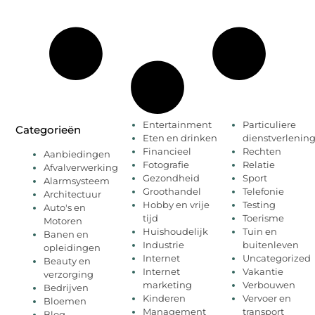
Entertainment
Particuliere
Categorieën
Eten en drinken
dienstverlenin
Financieel
Rechten
Aanbiedingen
Fotografie
Relatie
Afvalverwerking
Gezondheid
Sport
Alarmsysteem
Groothandel
Telefonie
Architectuur
Hobby en vrije
Testing
Auto's en
tijd
Toerisme
Motoren
Huishoudelijk
Tuin en
Banen en
Industrie
buitenleven
opleidingen
Internet
Uncategorized
Beauty en
Internet
Vakantie
verzorging
marketing
Verbouwen
Bedrijven
Kinderen
Vervoer en
Bloemen
Management
transport
Blog