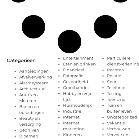
Entertainment
Particuliere
Categorieën
Eten en drinken
dienstverlenin
Financieel
Rechten
Aanbiedingen
Fotografie
Relatie
Afvalverwerking
Gezondheid
Sport
Alarmsysteem
Groothandel
Telefonie
Architectuur
Hobby en vrije
Testing
Auto's en
tijd
Toerisme
Motoren
Huishoudelijk
Tuin en
Banen en
Industrie
buitenleven
opleidingen
Internet
Uncategorized
Beauty en
Internet
Vakantie
verzorging
marketing
Verbouwen
Bedrijven
Kinderen
Vervoer en
Bloemen