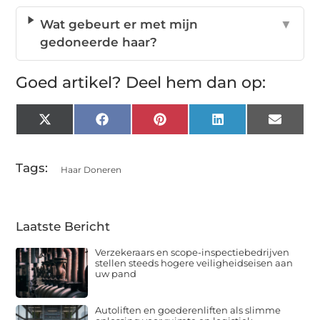
Wat gebeurt er met mijn
▼
gedoneerde haar?
Goed artikel? Deel hem dan op:
X
Facebook
Pinterest
LinkedIn
Email
(Twitter)
Tags:
Haar Doneren
Laatste Bericht
Verzekeraars en scope-inspectiebedrijven
stellen steeds hogere veiligheidseisen aan
uw pand
Autoliften en goederenliften als slimme