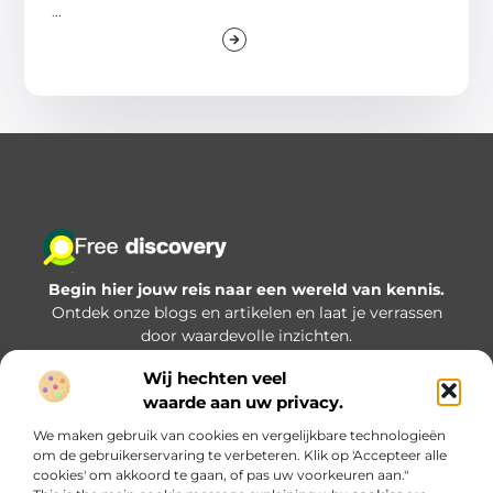
...
Begin hier jouw reis naar een wereld van kennis.
Ontdek onze blogs en artikelen en laat je verrassen
door waardevolle inzichten.
Wij hechten veel
Bericht categorie
waarde aan uw privacy.
We maken gebruik van cookies en vergelijkbare technologieën
om de gebruikerservaring te verbeteren. Klik op 'Accepteer alle
Onze informatie
cookies' om akkoord te gaan, of pas uw voorkeuren aan."