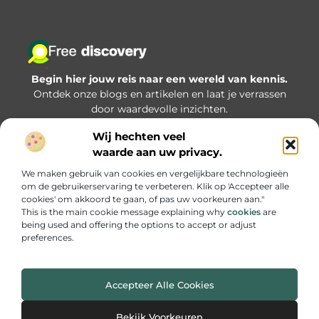
Begin hier jouw reis naar een wereld van kennis.
Ontdek onze blogs en artikelen en laat je verrassen
door waardevolle inzichten.
Wij hechten veel
Bericht categorie
waarde aan uw privacy.
We maken gebruik van cookies en vergelijkbare technologieën
om de gebruikerservaring te verbeteren. Klik op 'Accepteer alle
Onze informatie
cookies' om akkoord te gaan, of pas uw voorkeuren aan."
This is the main cookie message explaining why
cookies
are
Goede backlinks kopen: hoe zorg je dat je investering écht iets oplevert?
being used and offering the options to accept or adjust
preferences.
Accepteer Alle Cookies
Website index
Cookiebeleid (EU)
@2025 www.freediscovery.nl All Right Reserved.
Bekijk Voorkeuren