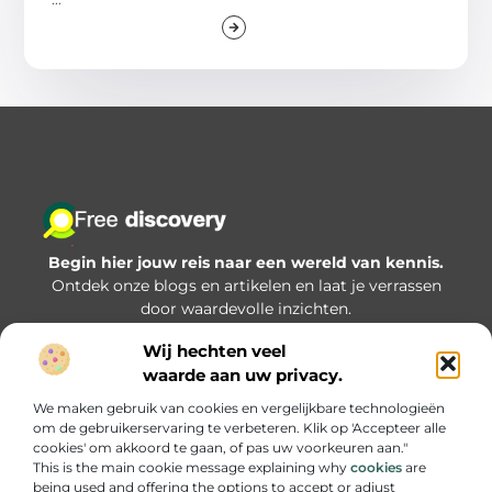
Begin hier jouw reis naar een wereld van kennis.
Ontdek onze blogs en artikelen en laat je verrassen
door waardevolle inzichten.
Wij hechten veel
Bericht categorie
waarde aan uw privacy.
We maken gebruik van cookies en vergelijkbare technologieën
om de gebruikerservaring te verbeteren. Klik op 'Accepteer alle
Onze informatie
cookies' om akkoord te gaan, of pas uw voorkeuren aan."
This is the main cookie message explaining why
cookies
are
Goede backlinks kopen: hoe zorg je dat je investering écht iets oplevert?
being used and offering the options to accept or adjust