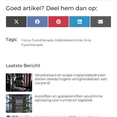
Goed artikel? Deel hem dan op:
X
Facebook
Pinterest
LinkedIn
Email
(Twitter)
Tags:
Focus Fysiotherapie
,
Geblokkeerd Knie
,
Knie
Fysiotherapie
Laatste Bericht
Verzekeraars en scope-inspectiebedrijven
stellen steeds hogere veiligheidseisen aan
uw pand
Autoliften en goederenliften als slimme
oplossing voor ruimte en logistiek