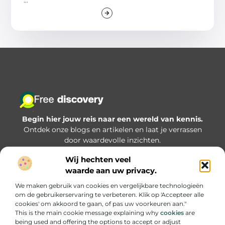
Begin hier jouw reis naar een wereld van kennis.
Ontdek onze blogs en artikelen en laat je verrassen
door waardevolle inzichten.
Wij hechten veel
Bericht categorie
waarde aan uw privacy.
We maken gebruik van cookies en vergelijkbare technologieën
om de gebruikerservaring te verbeteren. Klik op 'Accepteer alle
Onze informatie
cookies' om akkoord te gaan, of pas uw voorkeuren aan."
This is the main cookie message explaining why
cookies
are
Goede backlinks kopen: hoe zorg je dat je investering écht iets oplevert?
being used and offering the options to accept or adjust