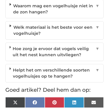
Waarom mag een vogelhuisje niet in
▼
de zon hangen?
Welk materiaal is het beste voor een
▼
vogelhuisje?
Hoe zorg je ervoor dat vogels veilig
▼
uit het nest kunnen uitvliegen?
Helpt het om verschillende soorten
▼
vogelhuisjes op te hangen?
Goed artikel? Deel hem dan op:
X
Facebook
Pinterest
LinkedIn
Email
(Twitter)