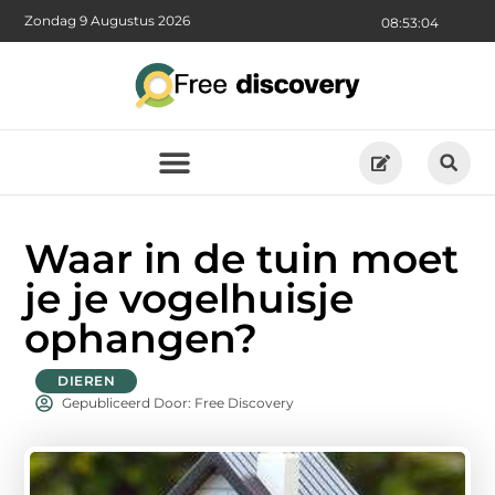
Zondag 9 Augustus 2026
08:53:04
Waar in de tuin moet
je je vogelhuisje
ophangen?
DIEREN
Gepubliceerd Door: Free Discovery