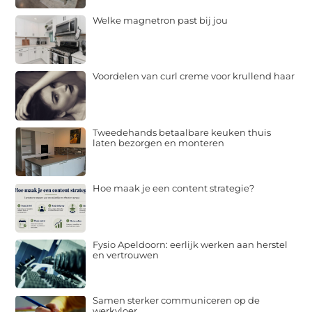
Welke magnetron past bij jou
Voordelen van curl creme voor krullend haar
Tweedehands betaalbare keuken thuis
laten bezorgen en monteren
Hoe maak je een content strategie?
Fysio Apeldoorn: eerlijk werken aan herstel
en vertrouwen
Samen sterker communiceren op de
werkvloer