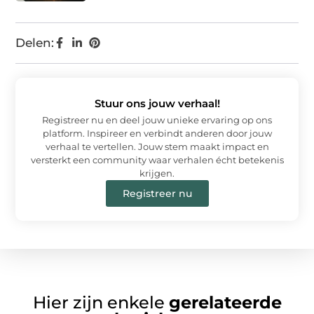
Delen:
Stuur ons jouw verhaal!
Registreer nu en deel jouw unieke ervaring op ons
platform. Inspireer en verbindt anderen door jouw
verhaal te vertellen. Jouw stem maakt impact en
versterkt een community waar verhalen écht betekenis
krijgen.
Registreer nu
Hier zijn enkele
gerelateerde