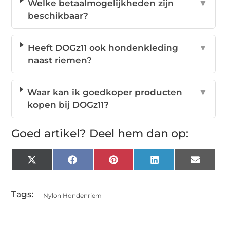
Welke betaalmogelijkheden zijn
▼
beschikbaar?
Heeft DOGz11 ook hondenkleding
▼
naast riemen?
Waar kan ik goedkoper producten
▼
kopen bij DOGz11?
Goed artikel? Deel hem dan op:
X
Facebook
Pinterest
LinkedIn
Email
(Twitter)
Tags:
Nylon Hondenriem