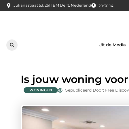
Julianastraat 53, 2611 BM Delft, Nederland
20:30:15
Uit de Media
Is jouw woning voo
Gepubliceerd Door: Free Discov
WONINGEN