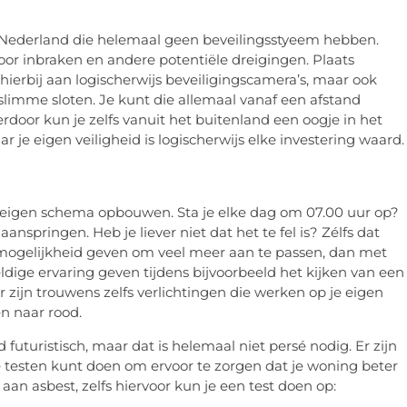
 Nederland die helemaal geen beveilingsstyeem hebben.
oor inbraken en andere potentiële dreigingen. Plaats
ierbij aan logischerwijs beveiligingscamera’s, maar ook
imme sloten. Je kunt die allemaal vanaf een afstand
door kun je zelfs vanuit het buitenland een oogje in het
ar je eigen veiligheid is logischerwijs elke investering waard.
en eigen schema opbouwen. Sta je elke dag om 07.00 uur op?
anspringen. Heb je liever niet dat het te fel is? Zélfs dat
e mogelijkheid geven om veel meer aan te passen, dan met
ldige ervaring geven tijdens bijvoorbeeld het kijken van een
Er zijn trouwens zelfs verlichtingen die werken op je eigen
n naar rood.
futuristisch, maar dat is helemaal niet persé nodig. Er zijn
e testen kunt doen om ervoor te zorgen dat je woning beter
aan asbest, zelfs hiervoor kun je een test doen op: