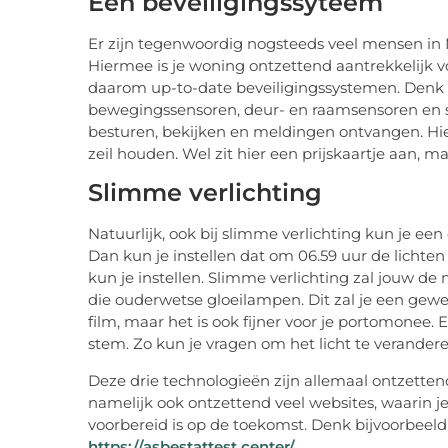
Een beveiligingssyteem
Er zijn tegenwoordig nogsteeds veel mensen in
Hiermee is je woning ontzettend aantrekkelijk v
daarom up-to-date beveiligingssystemen. Denk h
bewegingssensoren, deur- en raamsensoren en sl
besturen, bekijken en meldingen ontvangen. Hier
zeil houden. Wel zit hier een prijskaartje aan, ma
Slimme verlichting
Natuurlijk, ook bij slimme verlichting kun je e
Dan kun je instellen dat om 06.59 uur de lichten a
kun je instellen. Slimme verlichting zal jouw d
die ouderwetse gloeilampen. Dit zal je een gewe
film, maar het is ook fijner voor je portomonee. 
stem. Zo kun je vragen om het licht te verandere
Deze drie technologieën zijn allemaal ontzettend 
namelijk ook ontzettend veel websites, waarin j
voorbereid is op de toekomst. Denk bijvoorbeeld 
https://asbestattest.center/
.