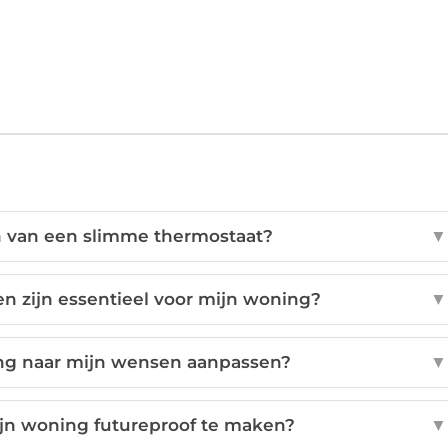
n van een slimme thermostaat?
▼
n zijn essentieel voor mijn woning?
▼
ing naar mijn wensen aanpassen?
▼
jn woning futureproof te maken?
▼