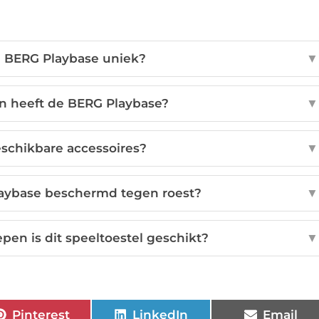
 BERG Playbase uniek?
▼
n heeft de BERG Playbase?
▼
eschikbare accessoires?
▼
aybase beschermd tegen roest?
▼
epen is dit speeltoestel geschikt?
▼
Pinterest
LinkedIn
Email