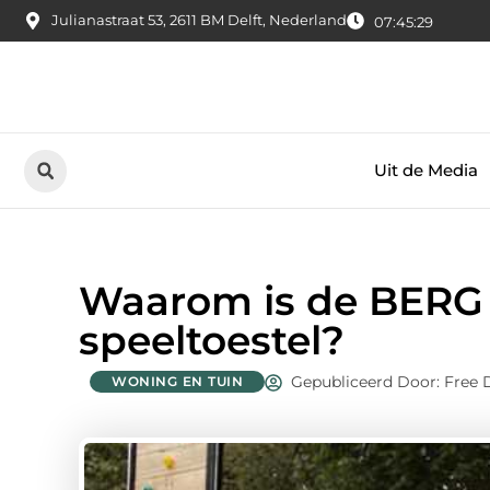
Julianastraat 53, 2611 BM Delft, Nederland
07:45:30
Uit de Media
Waarom is de BERG 
speeltoestel?
Gepubliceerd Door: Free 
WONING EN TUIN