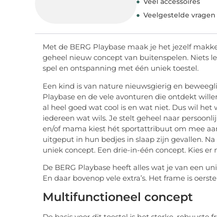
Veel accessoires
Veelgestelde vragen
Met de BERG Playbase maak je het jezelf makkelij
geheel nieuw concept van buitenspelen. Niets l
spel en ontspanning met één uniek toestel.
Een kind is van nature nieuwsgierig en beweegli
Playbase en de vele avonturen die ontdekt will
al heel goed wat cool is en wat niet. Dus wil he
iedereen wat wils. Je stelt geheel naar persoonl
en/of mama kiest hét sportattribuut om mee aan 
uitgeput in hun bedjes in slaap zijn gevallen. Na 
uniek concept. Een drie-in-één concept. Kies er 
De BERG Playbase heeft alles wat je van een uni
En daar bovenop vele extra’s. Het frame is oerster
Multifunctioneel concept
De basis voor dit toestel is het sterke, robuust