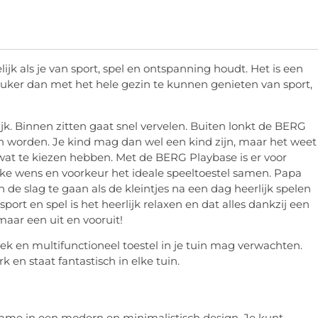
k als je van sport, spel en ontspanning houdt. Het is een
euker dan met het hele gezin te kunnen genieten van sport,
jk. Binnen zitten gaat snel vervelen. Buiten lonkt de BERG
en worden. Je kind mag dan wel een kind zijn, maar het weet
t wat te kiezen hebben. Met de BERG Playbase is er voor
ijke wens en voorkeur het ideale speeltoestel samen. Papa
de slag te gaan als de kleintjes na een dag heerlijk spelen
sport en spel is het heerlijk relaxen en dat alles dankzij een
maar een uit en vooruit!
ek en multifunctioneel toestel in je tuin mag verwachten.
k en staat fantastisch in elke tuin.
e frame in een modern en minimalistisch design. Je kunt