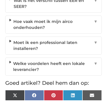
Wat is het verschil tussen EER en
▼
SEER?
Hoe vaak moet ik mijn airco
▼
onderhouden?
Moet ik een professional laten
▼
installeren?
Welke voordelen heeft een lokale
▼
leverancier?
Goed artikel? Deel hem dan op:
X
Facebook
Pinterest
LinkedIn
Email
(Twitter)