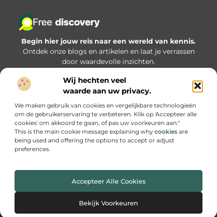
Begin hier jouw reis naar een wereld van kennis.
Ontdek onze blogs en artikelen en laat je verrassen
door waardevolle inzichten.
Wij hechten veel
Bericht categorie
waarde aan uw privacy.
We maken gebruik van cookies en vergelijkbare technologieën
om de gebruikerservaring te verbeteren. Klik op 'Accepteer alle
Onze informatie
cookies' om akkoord te gaan, of pas uw voorkeuren aan."
This is the main cookie message explaining why
cookies
are
Goede backlinks kopen: hoe zorg je dat je investering écht iets oplevert?
being used and offering the options to accept or adjust
preferences.
Accepteer Alle Cookies
Website index
Cookiebeleid (EU)
@2025 www.freediscovery.nl All Right Reserved.
Bekijk Voorkeuren