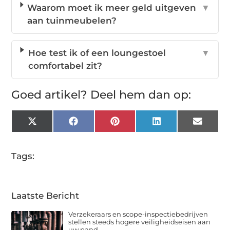
Waarom moet ik meer geld uitgeven
▼
aan tuinmeubelen?
Hoe test ik of een loungestoel
▼
comfortabel zit?
Goed artikel? Deel hem dan op:
X
Facebook
Pinterest
LinkedIn
Email
(Twitter)
Tags:
Laatste Bericht
Verzekeraars en scope-inspectiebedrijven
stellen steeds hogere veiligheidseisen aan
uw pand