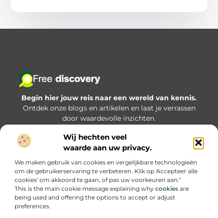
Begin hier jouw reis naar een wereld van kennis.
Ontdek onze blogs en artikelen en laat je verrassen
door waardevolle inzichten.
Wij hechten veel
Bericht categorie
waarde aan uw privacy.
We maken gebruik van cookies en vergelijkbare technologieën
om de gebruikerservaring te verbeteren. Klik op 'Accepteer alle
Onze informatie
cookies' om akkoord te gaan, of pas uw voorkeuren aan."
This is the main cookie message explaining why
cookies
are
Goede backlinks kopen: hoe zorg je dat je investering écht iets oplevert?
being used and offering the options to accept or adjust
preferences.