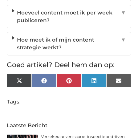
Hoeveel content moet ik per week
▼
publiceren?
Hoe meet ik of mijn content
▼
strategie werkt?
Goed artikel? Deel hem dan op:
X
Facebook
Pinterest
LinkedIn
Email
(Twitter)
Tags:
Laatste Bericht
Verzekeraars en scope-inspectiebedrijven