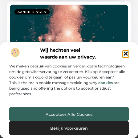
AANBIEDINGEN
Wij hechten veel
waarde aan uw privacy.
We maken gebruik van cookies en vergelijkbare technologieën
Alles over sparkulars voor feesten en
evenementen
om de gebruikerservaring te verbeteren. Klik op 'Accepteer alle
cookies' om akkoord te gaan, of pas uw voorkeuren aan."
Sparkulars zijn een revolutionaire toevoeging aan de
This is the main cookie message explaining why
cookies
are
wereld van professionele podiumverlichting en -
being used and offering the options to accept or adjust
effecten. Deze innovatieve
preferences.
...
Accepteer Alle Cookies
Bekijk Voorkeuren