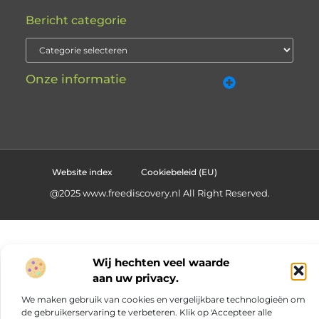
Bericht categorie
Onze informatie
Goede backlinks kopen: hoe zorg je dat je investering écht iets oplevert?
Website index
Cookiebeleid (EU)
@2025 www.freediscovery.nl All Right Reserved.
Wij hechten veel waarde
aan uw privacy.
We maken gebruik van cookies en vergelijkbare technologieën om
de gebruikerservaring te verbeteren. Klik op 'Accepteer alle