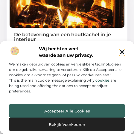
De betovering van een houtkachel in je
interieur
Wij hechten veel
Een houtkachel kan je huis omtoveren tot een
waarde aan uw privacy.
warme, gezellige plek waar iedereen graag
samenkomt.
We maken gebruik van cookies en vergelijkbare technologieën
om de gebruikerservaring te verbeteren. Klik op 'Accepteer alle
...
cookies' om akkoord te gaan, of pas uw voorkeuren aan."
This is the main cookie message explaining why
cookies
are
being used and offering the options to accept or adjust
preferences.
AANBIEDINGEN
Accepteer Alle Cookies
Bekijk Voorkeuren